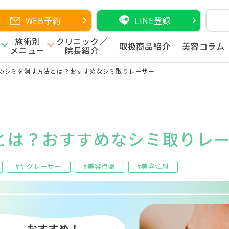
WEB予約
LINE登録
施術別
クリニック／
取扱商品紹介
美容コラム
メニュー
院長紹介
のシミを消す方法とは？おすすめなシミ取りレーザー
とは？おすすめなシミ取りレ
#ヤグレーザー
#美容点滴
#美容注射