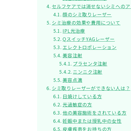
セルフケアでは消せないシミへのア
顔のシミ取りレーザー
シミ治療の効果や費用について
IPL光治療
QスイッチYAGレーザー
エレクトロポレーション
美容注射
プラセンタ注射
ニンニク注射
美容点滴
シミ取りレーザーができない人は？
日焼けしている方
光過敏症の方
他の美容施術をされている方
妊娠中または授乳中の女性
皮膚疾患をお持ちの方