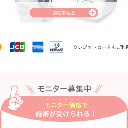
スプリング
ケアシスS
浸透させるエレクトロポレーションと同時施術を行うこと
クレジットカードもご利
す。
スプリングセットメニュー
内容
料金（
＋8,7
ジングセット
＋8,7
いセット