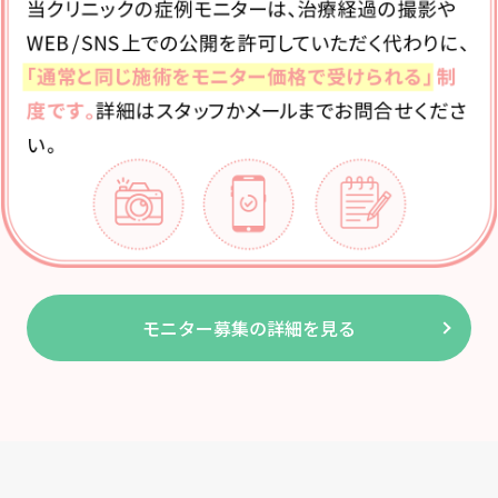
＋8,7
肝斑セット
＋8,7
セット
＋8,7
顔セット
ケアシスSセットメニュー
内容
料金（
モニター募集の詳細を見る
-プラス
＋9,9
すみ・肝斑】
(ペップビュー)
＋12,
ヤ・肌の健康】