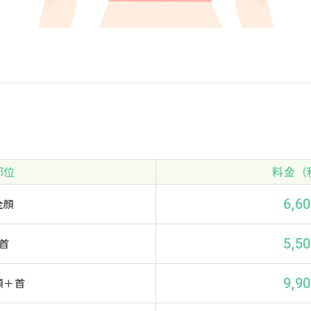
部位
料金（
6,6
全顔
5,5
首
9,9
顔＋首