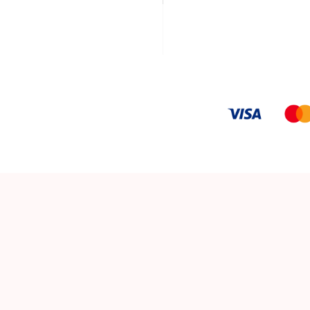
有効成分を肌の深層まで
ただけます。
※施術範囲は顔のみとなりま
アンチ
エイ
うるお