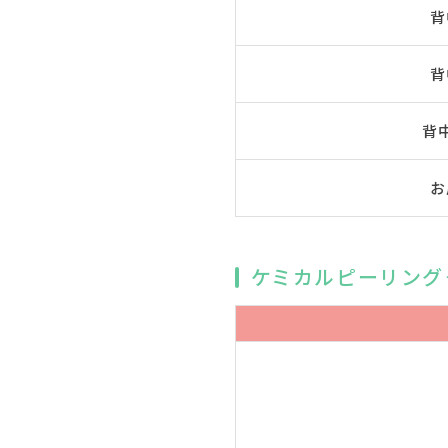
背
背
背
お
ケミカルピーリング