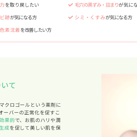
力
を取り戻したい
毛穴の黒ずみ・詰まり
が気に
ビ跡
が気になる方
シミ・くすみ
が気になる方
色素沈着
を改善したい方
ついて
マクロゴールという薬剤に
オーバーの正常化を促すこ
効果的
で、お肌のハリや潤
生成
を促して美しい肌を保