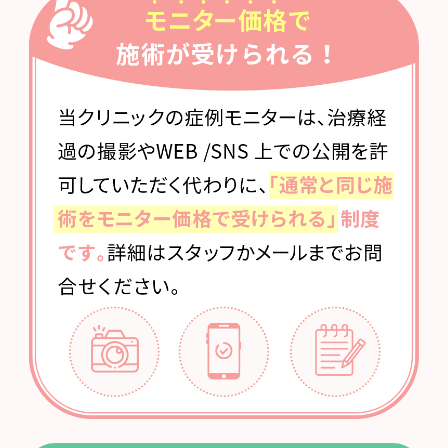
(TA-プラス)
【シミ・くすみ・肝斑】
IPL光治療＋
エレクトロポレーション
19,800
円
(幹細胞導入)
【ハリ・ツヤ・肌の健康】