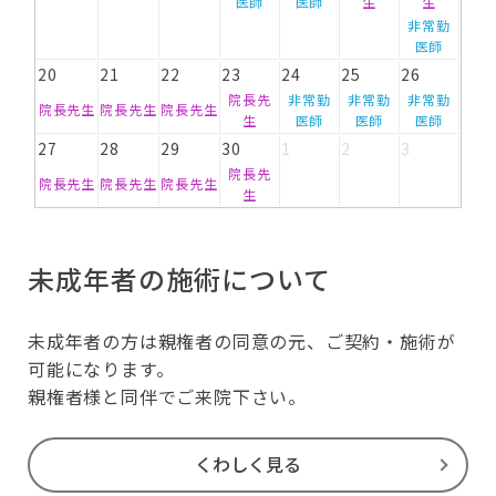
医師
医師
生
生
非常勤
医師
20
21
22
23
24
25
26
院長先
非常勤
非常勤
非常勤
院長先生
院長先生
院長先生
生
医師
医師
医師
27
28
29
30
1
2
3
院長先
院長先生
院長先生
院長先生
生
未成年者の施術について
未成年者の方は親権者の同意の元、ご契約・施術が
可能になります。
親権者様と同伴でご来院下さい。
くわしく見る