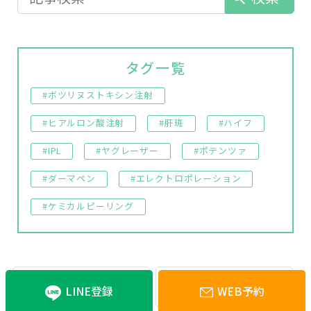
タグ一覧
#ボツリヌストキシン注射
#ヒアルロン酸注射
#肝斑
#ハイフ
#IPL
#ヤグレーザー
#ポテンツァ
#ダーマペン
#エレクトロポレーション
#ケミカルピーリング
ディープクレンジング
疲労回復
LINE登録
WEB予約