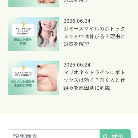
2026.06.24｜
ガミースマイルのボトック
スで人中は伸びる？理由と
対策を解説
2026.06.24｜
マリオネットラインにボト
ックスは効く？向く人と仕
組みを原因別に解説
検索
search