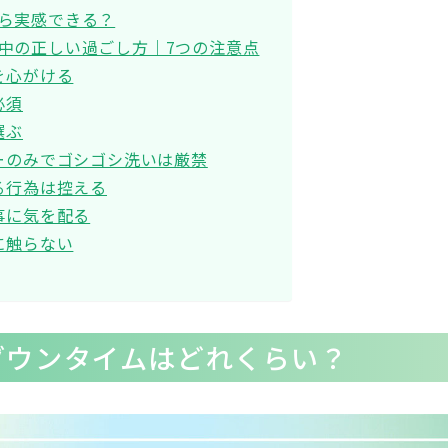
ら実感できる？
中の正しい過ごし方｜7つの注意点
を心がける
必須
選ぶ
ーのみでゴシゴシ洗いは厳禁
る行為は控える
事に気を配る
に触らない
ダウンタイムはどれくらい？