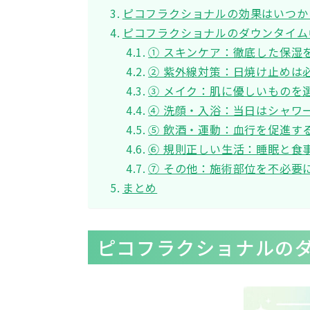
ピコフラクショナルの効果はいつか
ピコフラクショナルのダウンタイム
① スキンケア：徹底した保湿
② 紫外線対策：日焼け止めは
③ メイク：肌に優しいものを
④ 洗顔・入浴：当日はシャワ
⑤ 飲酒・運動：血行を促進す
⑥ 規則正しい生活：睡眠と食
⑦ その他：施術部位を不必要
まとめ
ピコフラクショナルの