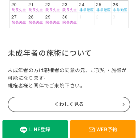
20
21
22
23
24
25
26
院長先生
院長先生
院長先生
院長先生
非常勤医師
非常勤医師
非常勤医師
27
28
29
30
1
2
3
院長先生
院長先生
院長先生
院長先生
未成年者の施術について
未成年者の方は親権者の同意の元、ご契約・施術が
可能になります。
親権者様と同伴でご来院下さい。
くわしく見る
LINE登録
WEB予約
施術間隔について