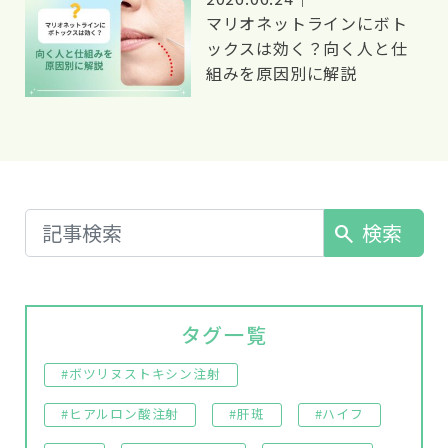
マリオネットラインにボト
ックスは効く？向く人と仕
組みを原因別に解説
検索
search
タグ一覧
#ボツリヌストキシン注射
#ヒアルロン酸注射
#肝斑
#ハイフ