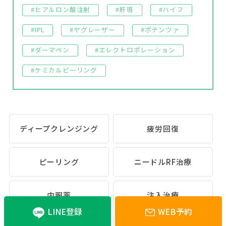
#ヒアルロン酸注射
#肝斑
#ハイフ
#IPL
#ヤグレーザー
#ポテンツァ
#ダーマペン
#エレクトロポレーション
#ケミカルピーリング
ディープクレンジング
疲労回復
ピーリング
ニードルRF治療
内服薬
注入治療
LINE登録
WEB予約