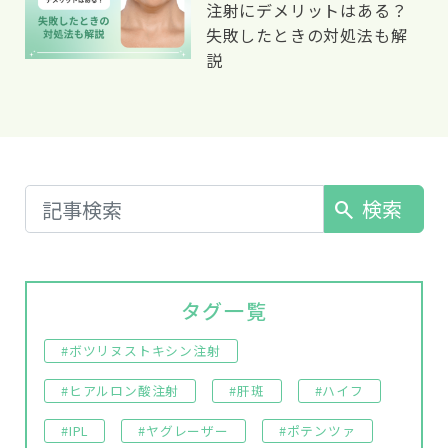
注射にデメリットはある？
失敗したときの対処法も解
説
検索
search
タグ一覧
#ボツリヌストキシン注射
#ヒアルロン酸注射
#肝斑
#ハイフ
#IPL
#ヤグレーザー
#ポテンツァ