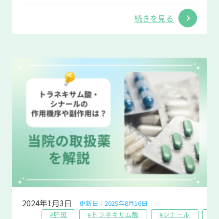
続きを見る
2024年1月3日
更新日：2025年8月16日
#肝斑
#トラネキサム酸
#シナール
#