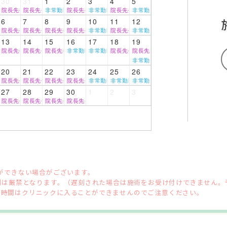
30
31
1
2
3
4
5
院長先生
院長先生
非常勤医師
院長先生
非常勤医師
院長先生
非常勤医師
6
7
8
9
10
11
12
院長先生
院長先生
院長先生
院長先生
非常勤医師
院長先生
非常勤医師
師
13
14
15
16
17
18
19
院長先生
院長先生
院長先生
非常勤医師
非常勤医師
院長先生
院長先生
師
非常勤医師
20
21
22
23
24
25
26
師
院長先生
院長先生
院長先生
院長先生
非常勤医師
非常勤医師
非常勤医師
27
28
29
30
1
2
3
師
院長先生
院長先生
院長先生
院長先生
師
術ができない場合がございます。
場合、遅刻は厳禁となります。（遅刻された場合は施術をお受け付けできません
す。この時間はクリニックに入ることができませんのでご注意ください。
ップ
お問い合わせ