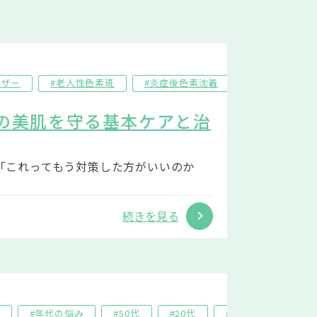
ーザー
#老人性色素斑
#炎症後色素沈着
#ADM
来の美肌を守る基本ケアと治
 「これってもう対策した方がいいのか
続きを見る
#年代の悩み
#50代
#20代
#30代
#40代