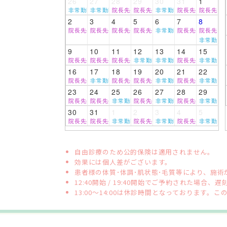
26
27
28
29
30
31
1
非常勤医師
非常勤医師
院長先生
院長先生
非常勤医師
院長先生
院長先生
2
3
4
5
6
7
8
院長先生
院長先生
院長先生
院長先生
非常勤医師
院長先生
院長先生
非常勤医
9
10
11
12
13
14
15
院長先生
院長先生
院長先生
非常勤医師
非常勤医師
院長先生
非常勤医
16
17
18
19
20
21
22
院長先生
非常勤医師
院長先生
院長先生
非常勤医師
院長先生
非常勤医
23
24
25
26
27
28
29
院長先生
院長先生
非常勤医師
院長先生
非常勤医師
院長先生
非常勤医
30
31
1
2
3
4
5
院長先生
院長先生
非常勤医師
院長先生
非常勤医師
院長先生
非常勤医
自由診療のため公的保険は適用されません。
効果には個人差がございます。
患者様の体質･体調･肌状態･毛質等により、施
12:40開始 / 19:40開始でご予約された
13:00～14:00は休診時間となっておりま
採用情報
プライバシーポリシー
サイトマ