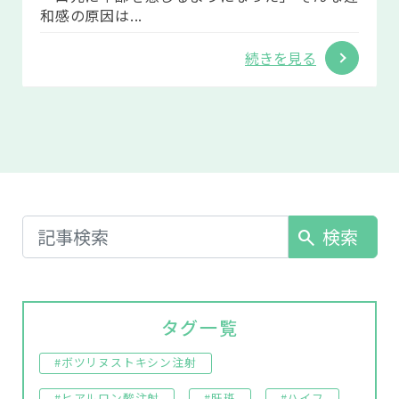
和感の原因は...
続きを見る
検索
search
タグ一覧
#ボツリヌストキシン注射
#ヒアルロン酸注射
#肝斑
#ハイフ