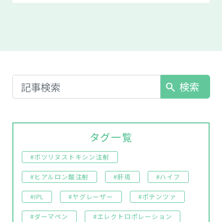
検索
search
タグ一覧
#ボツリヌストキシン注射
#ヒアルロン酸注射
#肝斑
#ハイフ
#IPL
#ヤグレーザー
#ポテンツァ
#ダーマペン
#エレクトロポレーション