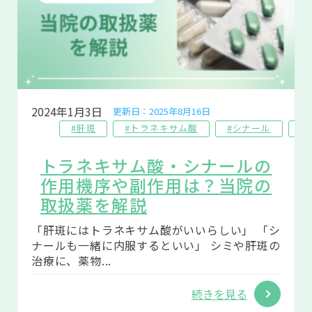
2024年1月3日
更新日：2025年8月16日
#肝斑
#トラネキサム酸
#シナール
#
トラネキサム酸・シナールの
作用機序や副作用は？当院の
取扱薬を解説
「肝斑にはトラネキサム酸がいいらしい」 「シ
ナールも一緒に内服するといい」 シミや肝斑の
治療に、薬物...
続きを見る